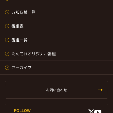
お知らせ一覧
番組表
番組一覧
えんてれオリジナル番組
アーカイブ
お問い合わせ
X
FOLLOW
Youtu