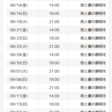
亮と優の静岡をゆる
08/14(金)
14:00
亮と優の静岡をゆる
08/16(日)
18:00
亮と優の静岡をゆる
08/18(火)
21:00
亮と優の静岡をゆる
08/21(金)
14:00
亮と優の静岡をゆる
08/23(日)
18:00
亮と優の静岡をゆる
08/25(火)
21:00
亮と優の静岡をゆる
08/28(金)
14:00
亮と優の静岡をゆる
08/30(日)
18:00
亮と優の静岡をゆる
09/01(火)
21:00
亮と優の静岡をゆる
09/06(日)
18:00
亮と優の静岡をゆる
09/08(火)
21:00
亮と優の静岡をゆる
09/11(金)
14:00
亮と優の静岡をゆる
09/13(日)
18:00