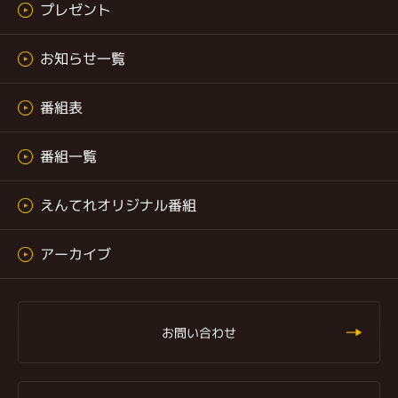
プレゼント
お知らせ一覧
番組表
番組一覧
えんてれオリジナル番組
アーカイブ
お問い合わせ