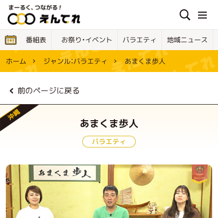
お祭り・イベント
地域ニュース
バラエティ
番組表
ジャンル：
あまくま歩人
ホーム
バラエティ
前のページに戻る
沖縄
あまくま歩人
バラエティ