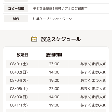
デジタル録画1回可 / アナログ録画可
コピー制御
沖縄ケーブルネットワーク
制作
放送スケジュール
放送日
放送時間
あまくま歩人#378
08/01(土)
23:00
あまくま歩人#37
08/02(日)
14:00
あまくま歩人#37
08/04(火)
19:00
あまくま歩人#379
08/08(土)
23:00
あまくま歩人#37
08/09(日)
14:00
あまくま歩人#37
08/11(火)
19:00