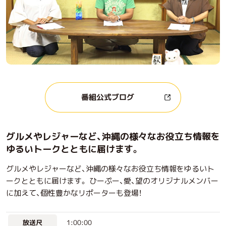
番組公式ブログ
グルメやレジャーなど、沖縄の様々なお役立ち情報を
ゆるいトークとともに届けます。
グルメやレジャーなど、沖縄の様々なお役立ち情報をゆるいト
ークとともに届けます。 ひーぷー、愛、望のオリジナルメンバー
に加えて、個性豊かなリポーターも登場！
1:00:00
放送尺