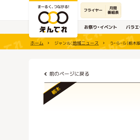
まーるく、つながる！
月間
フライヤー
番組表
お祭り・イベント
バラエ
ホーム
地域ニュース
ジャンル：
う・ら・ら（栃木版
前のページに戻る
栃木