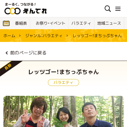
お祭り・イベント
地域ニュース
バラエティ
番組表
レッツゴー！まちっぷちゃん
ジャンル：
ホーム
バラエティ
前のページに戻る
長野
レッツゴー！まちっぷちゃん
バラエティ