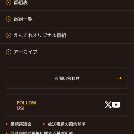
番組表
番組一覧
えんてれオリジナル番組
アーカイブ
お問い合わせ
X
FOLLOW
Youtu
US!
番組審議会
放送番組の編集基準
放送番組の編集に関する基本計画