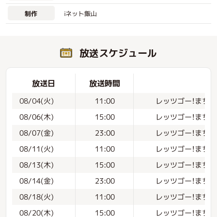
iネット飯山
制作
放送スケジュール
放送日
放送時間
レッツゴー！まちっ
08/04(火)
11:00
レッツゴー！まちっ
08/06(木)
15:00
レッツゴー！まちっ
08/07(金)
23:00
レッツゴー！まちっ
08/11(火)
11:00
レッツゴー！まちっ
08/13(木)
15:00
レッツゴー！まちっ
08/14(金)
23:00
レッツゴー！まちっ
08/18(火)
11:00
レッツゴー！まちっ
08/20(木)
15:00