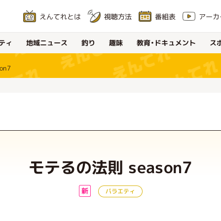
えんてれとは
アーカ
視聴方法
番組表
教育・ドキュメント
地域ニュース
ティ
ス
釣り
趣味
on7
モテるの法則 season7
新
バラエティ