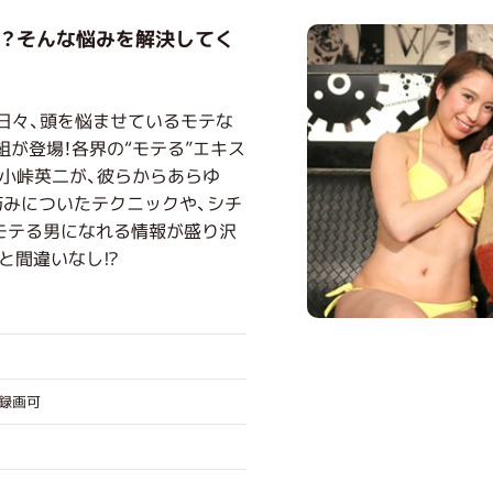
？そんな悩みを解決してく
日々、頭を悩ませているモテな
が登場！各界の“モテる”エキス
の小峠英二が、彼らからあらゆ
巧みについたテクニックや、シチ
モテる男になれる情報が盛り沢
と間違いなし!?
グ録画可