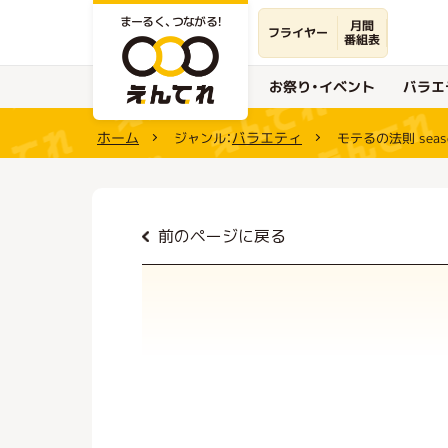
まーるく、つながる！
月間
フライヤー
番組表
お祭り・イベント
バラエ
ホーム
バラエティ
ジャンル：
モテるの法則 seas
前のページに戻る